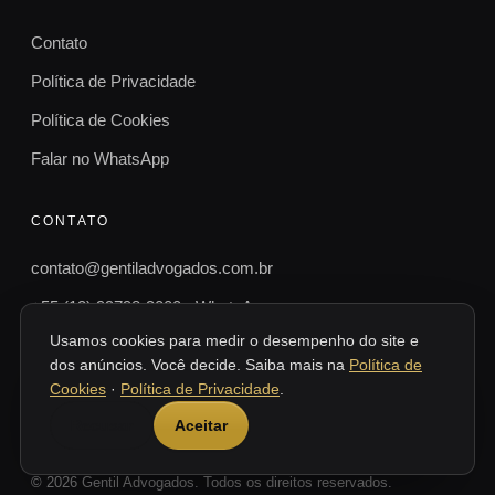
Contato
Política de Privacidade
Política de Cookies
Falar no WhatsApp
CONTATO
contato@gentiladvogados.com.br
+55 (13) 99798-3000 · WhatsApp
Usamos cookies para medir o desempenho do site e
Alameda Armênio Mendes, 66, Cj. 811
dos anúncios. Você decide. Saiba mais na
Política de
Ed. Praiamar Corporate, Santos, SP
Cookies
·
Política de Privacidade
.
Recusar
Aceitar
© 2026 Gentil Advogados. Todos os direitos reservados.