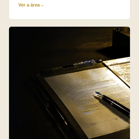
Ver a área
→