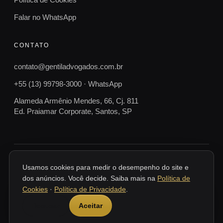
Falar no WhatsApp
CONTATO
contato@gentiladvogados.com.br
+55 (13) 99798-3000 · WhatsApp
Alameda Armênio Mendes, 66, Cj. 811
Ed. Praiamar Corporate, Santos, SP
© 2026 Gentil Advogados. Todos os direitos reservados.
Usamos cookies para medir o desempenho do site e
SANTOS · SP · BRASIL
dos anúncios. Você decide. Saiba mais na
Política de
Cookies
·
Política de Privacidade
.
Conteúdo informativo, não constitui consulta nem orientação jurídica
individualizada. Cada caso depende da análise dos documentos e das
Recusar
Aceitar
circunstâncias concretas. O atendimento se dá mediante contratação.
Gentil Advogados — Santos/SP.